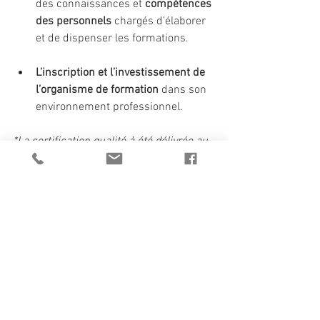
des connaissances et 
compétences 
des personnels 
chargés d’élaborer 
et de dispenser les formations.
L’inscription et l’investissement de 
l’organisme de formation
 dans son 
environnement professionnel.
*La certification qualité à été délivrée au 
titre de la catégorie d'action "Formation 
professionnelle"
Voir tout
Posts récents