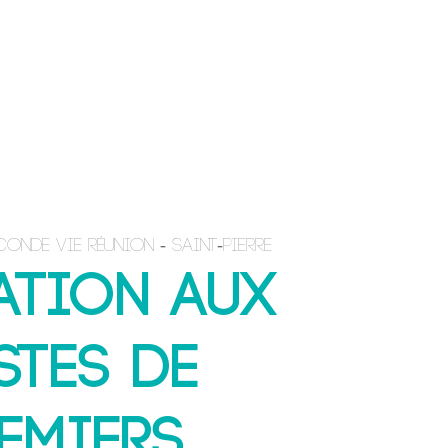
CONTACT & INSCRIPTION
conde Vie Réunion - Saint-Pierre
ation aux
stes de
emiers