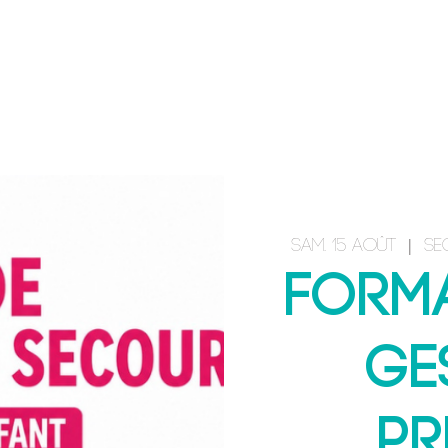
ACCUEIL
E-BOOK
FORMATIONS
sam. 15 août
  |  
Se
Form
ge
pr