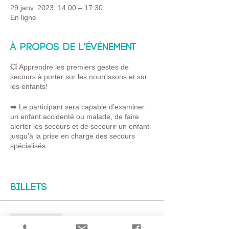
29 janv. 2023, 14:00 – 17:30
En ligne
À propos de l'événement
💥 Apprendre les premiers gestes de
secours à porter sur les nourrissons et sur
les enfants!
➡️ Le participant sera capable d’examiner
un enfant accidenté ou malade, de faire
alerter les secours et de secourir un enfant
jusqu’à la prise en charge des secours
spécialisés.
✅ Obstruction brutale des voies aériennes
(étouffement) ✅ Brûlure et intoxication ✅
Perte de connaissance ✅ Arrêt cardiaque et
Billets
utilisation d’un défibrillateur
Basée sur des études de cas, des
Vente expirée
démonstrations pratiques et des phases