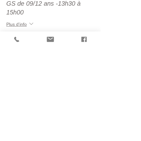
GS de 09/12 ans -13h30 à
15h00
Plus d'info
Prix
20,00 €
Vente expirée
Type de billet
GS de 6 /8 ans - 15h30 à
17h00
Plus d'info
Prix
20,00 €