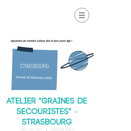
OCTAVIA
FORMATION
Atelier "Graines de
secouristes" -
STRASBOURG
sam. 09 déc.
  |  
Strasbourg