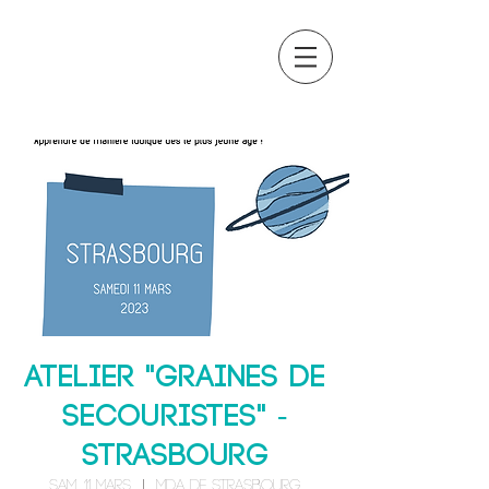
OCTAVIA
FORMATION
Atelier "Graines de
secouristes" -
STRASBOURG
sam. 11 mars
  |  
MDA de Strasbourg