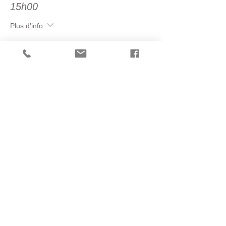
15h00
Plus d'info
Prix
20,00 €
Vente expirée
Type de billet
GS de 6/8 ans - 15h30 à
17h00
Plus d'info
Prix
20,00 €