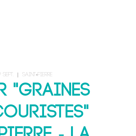
CONTACT & INSCRIPTION
 sept.
  |  
Saint-Pierre
r "Graines
couristes"
Pierre - La