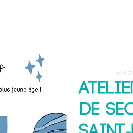
ACCUEIL
E-BOOK
FORMATIONS
sam. 09
Atelie
de se
Saint-