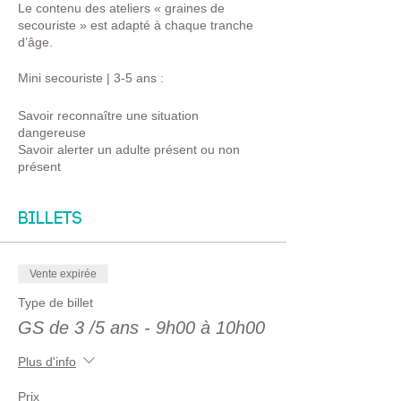
Le contenu des ateliers « graines de
secouriste » est adapté à chaque tranche
d’âge.
Mini secouriste | 3-5 ans :
Savoir reconnaître une situation
dangereuse
Savoir alerter un adulte présent ou non
présent
Savoir expliquer la situation de danger
Savoir donner son identité
Billets
Petit secouriste | 6-8 ans :
Vente expirée
Savoir se mettre hors de danger
Savoir protéger
Type de billet
Savoir alerter
GS de 3 /5 ans - 9h00 à 10h00
Savoir intervenir sur un saignement, une
brûlure
Plus d'info
Apprenti secouriste | 9-12 ans :
Prix