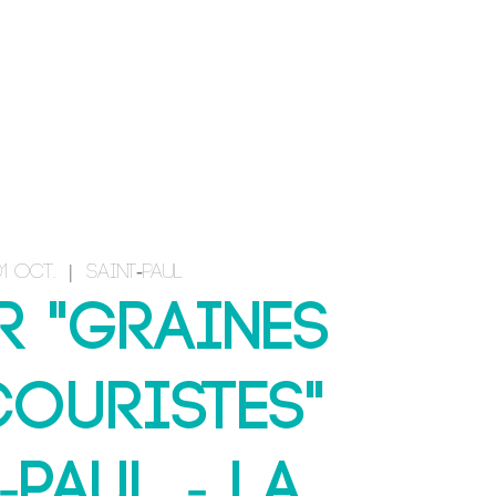
CONTACT & INSCRIPTION
01 oct.
  |  
Saint-Paul
r "Graines
couristes"
-Paul - La