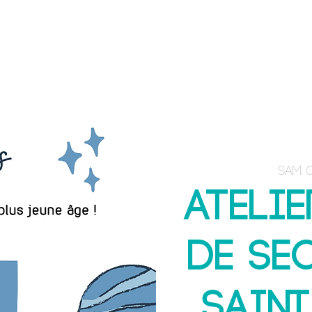
ACCUEIL
E-BOOK
FORMATIONS
sam. 
Atelie
de se
Saint