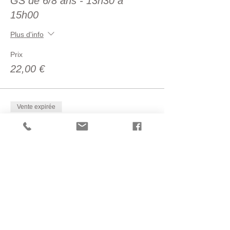
GS de 6/8 ans - 13h30 à
15h00
Plus d'info
Prix
22,00 €
Vente expirée
Type de billet
GS de 9/12 ans - 15h30 à
17h00
Plus d'info
Prix
22,00 €