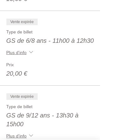
Savoir alerter
Savoir intervenir sur un saignement, une
brûlure inconsciente qui respire : PLS
Vente expirée
Basée sur des études de cas, des
Type de billet
démonstrations pratiques et des phases
GS de 6/8 ans - 11h00 à 12h30
d’apprentissage pratique et ludique.
Un diplôme "Graines de secouriste sera
Plus d'info
remis.
Prix
20,00 €
Vente expirée
Type de billet
GS de 9/12 ans - 13h30 à
15h00
Plus d'info