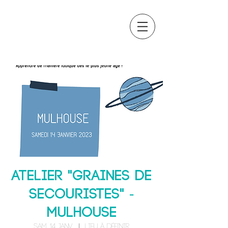
OCTAVIA
FORMATION
Atelier "Graines de
secouristes" -
MULHOUSE
sam. 14 janv.
  |  
Lieu à définir