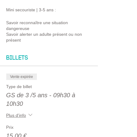
Mini secouriste | 3-5 ans :
Savoir reconnaître une situation
dangereuse
Savoir alerter un adulte présent ou non
présent
Savoir expliquer la situation de danger
Savoir donner son identité
Billets
Petit secouriste | 6-8 ans :
Vente expirée
Savoir se mettre hors de danger
Savoir protéger
Type de billet
Savoir alerter
GS de 3 /5 ans - 09h30 à
Savoir intervenir sur un saignement, une
10h30
brûlure
Plus d'info
Apprenti secouriste | 9-12 ans :
Prix
Savoir se mettre hors de danger
Savoir protéger
15,00 €