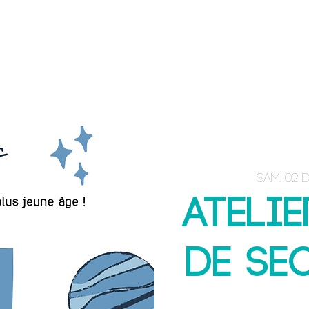
ACCUEIL
E-BOOK
FORMATIONS
sam. 02 d
Atelie
de se