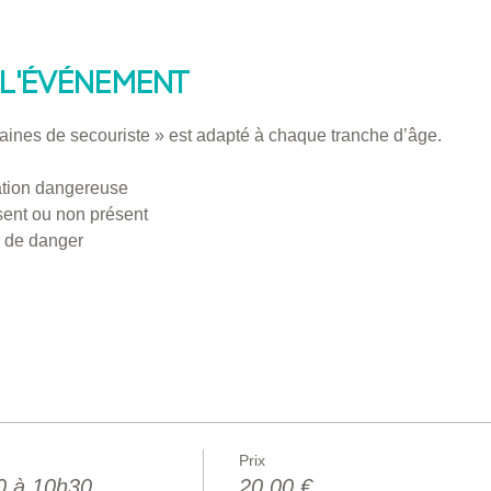
l'événement
raines de secouriste » est adapté à chaque tranche d’âge.
ation dangereuse 
ésent ou non présent
n de danger 
Prix
0 à 10h30
20,00 €