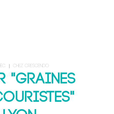
CONTACT & INSCRIPTION
éc.
  |  
Chez Crescendo
r "Graines
couristes"