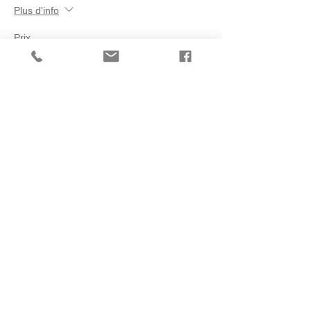
Plus d'info
Prix
25,00 €
Vente expirée
Type de billet
GS de 3/5 ans - 16h00 à
17h00
Plus d'info
Prix
20,00 €