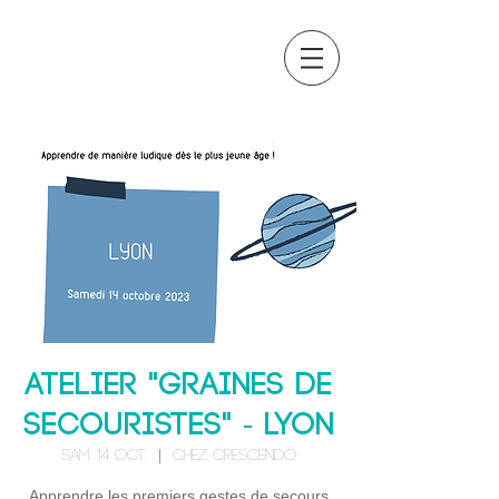
OCTAVIA
FORMATION
Atelier "Graines de
secouristes" - LYON
sam. 14 oct.
  |  
Chez Crescendo
Apprendre les premiers gestes de secours