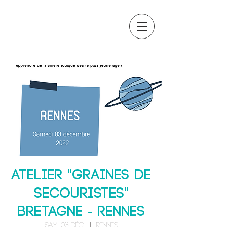
OCTAVIA
FORMATION
Atelier "Graines de
secouristes"
BRETAGNE - RENNES
sam. 03 déc.
  |  
Rennes