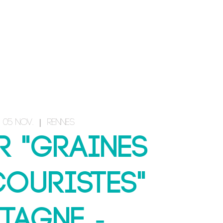
CONTACT & INSCRIPTION
 05 nov.
  |  
Rennes
r "Graines
couristes"
TAGNE -