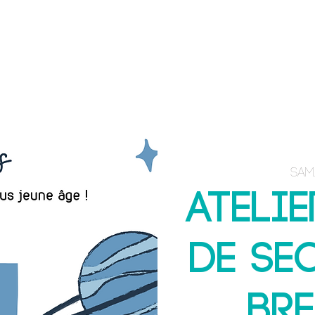
ACCUEIL
E-BOOK
FORMATIONS
sam.
Atelie
de se
BRE